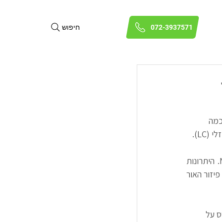
חיפוש
072-3937571
כמה 
טכנולוגיית NCAP PDLC ממזערת את האובך ונחשבת לטכנולוגיה הטובה ביותר להפקת NCAP PDLC. היתרונות 
הטכנולוגיים כוללים שיטות ייצור ייחודיות השומרות את המבנה הכדורי של מולקולות ה- LC וממזערות את פיזור האור 
 על 