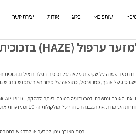
מים
שותפים
בלוג
אודות
יצירת קשר
טיפ 11: כיצד למזער ערפול (HAZE) בזכוכית
 זו תמיד פשרה על שקיפות מלאה של זכוכית רגילה הואיל ובזכוכית ח
רמת האובך ניתן למזער או להדגיש בהתבסס