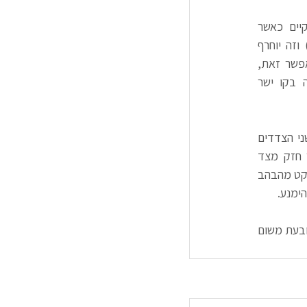
זווית צפייה האובך ממוזער וכמעט לא קיים כאשר 
מביטים בזכוכית החכמה בכיוון ישר (90°) וזה יוחרף 
כאשר מביטים מהצד. לכן, אם היישום מאפשר זאת, 
השאיפה היא למקם את הזכוכית החכמה בקו ישר 
אור האובך ממוזער כאשר יש אור שווה משני הצדדים 
של הזכוכית החכמה ויוחרף כאשר יש אור חזק מצד 
אחד. האור מפוזר כך שאנו שואפים לאזן את האור משני הצדדים. אור פלורסנט, לדוגמא, עשוי לשקף אפקט מהבהב 
ימנע.
סוג זכוכית האובך ממוזער כאשר בוחרים זכוכית כהה ויוחרף כאשר בוחרים זכוכית שקופה מאוד. הסיבה נובעת משום 