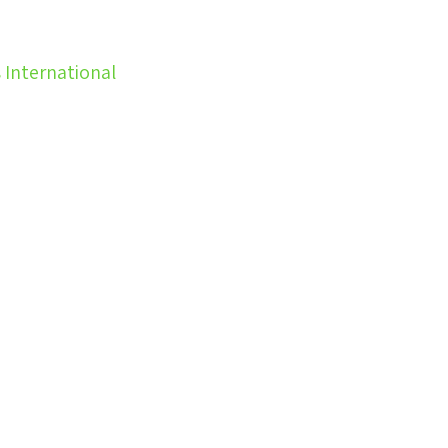
סמארט פילמס ב
SFI - Smart Films International