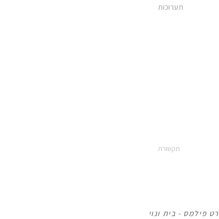
תערוכות
תקשורת
 פילמס - בית ונוי