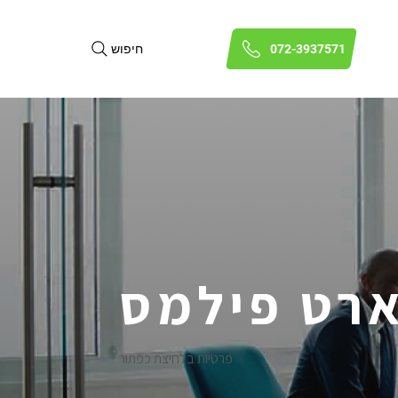
חיפוש
072-3937571
רט פילמס
פרטיות בלחיצת כפתור