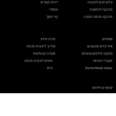
דירות מגורים
פילם חכם למינציה
מסחרי
מדבקה להחשכה
קיר מסך
מדבקה חכמה הפוכה
שותפים
מרכז מידע
אדריכלים ומעצבים
מדריך לזכוכית חכמה
​מתקיני פילמים וציפויים
סקירה טכנולוגית
מעבדי זכוכיות
טיפים לזכוכית חכמה
Home Made Video
בלוג
סמארט פילמס
אודות
צור קשר