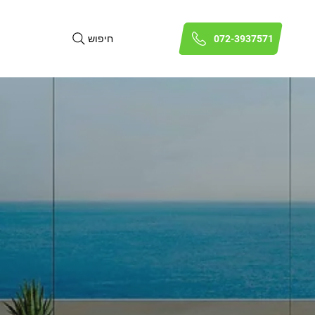
חיפוש
072-3937571