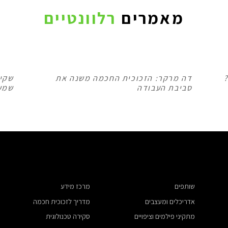
מאמרים
רלוונטיים
דה מרקר: הזכוכית החכמה משנה את
שקיפ
סביבת העבודה
שמש
המשך קריאה
שותפים
מרכז מידע
אדריכלים ומעצבים
מדריך לזכוכית חכמה
​מתקיני פילמים וציפויים
סקירה טכנולוגית