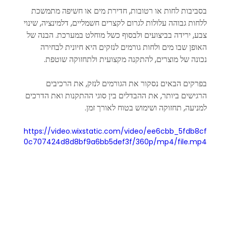
בסביבות לחות או רטובות, חדירת מים או חשיפה מתמשכת 
ללחות גבוהה עלולות לגרום לקצרים חשמליים, דלמינציה, שינוי 
צבע, ירידה בביצועים ולבסוף כשל מוחלט במערכת. הבנה של 
האופן שבו מים ולחות גורמים לנזקים היא חיונית לבחירה 
נכונה של מוצרים, להתקנה מקצועית ולתחזוקה שוטפת.
בפרקים הבאים נסקור את הגורמים לנזק, את הרכיבים 
הרגישים ביותר, את ההבדלים בין סוגי ההתקנות ואת הדרכים 
למניעה, תחזוקה ושימוש בטוח לאורך זמן.
https://video.wixstatic.com/video/ee6cbb_5fdb8cf
0c707424d8d8bf9a6bb5def3f/360p/mp4/file.mp4