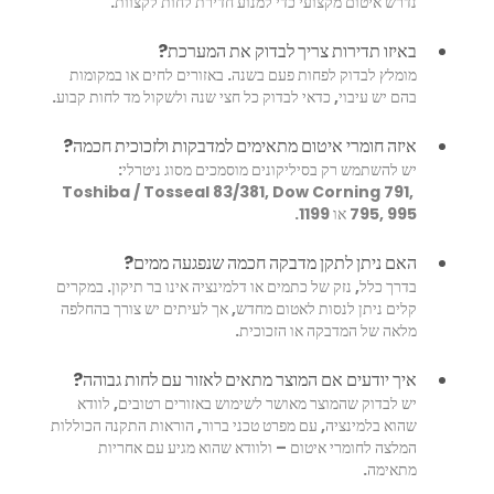
נדרש איטום מקצועי כדי למנוע חדירת לחות לקצוות.
באיזו תדירות צריך לבדוק את המערכת?
מומלץ לבדוק לפחות פעם בשנה. באזורים לחים או במקומות 
בהם יש עיבוי, כדאי לבדוק כל חצי שנה ולשקול מד לחות קבוע.
איזה חומרי איטום מתאימים למדבקות ולזכוכית חכמה?
יש להשתמש רק בסיליקונים מוסמכים מסוג ניטרלי: 
Toshiba / Tosseal 83/381, Dow Corning 791, 
795, 995 או 1199.
האם ניתן לתקן מדבקה חכמה שנפגעה ממים?
בדרך כלל, נזק של כתמים או דלמינציה אינו בר תיקון. במקרים 
קלים ניתן לנסות לאטום מחדש, אך לעיתים יש צורך בהחלפה 
מלאה של המדבקה או הזכוכית.
איך יודעים אם המוצר מתאים לאזור עם לחות גבוהה?
יש לבדוק שהמוצר מאושר לשימוש באזורים רטובים, לוודא 
שהוא בלמינציה, עם מפרט טכני ברור, הוראות התקנה הכוללות 
המלצה לחומרי איטום – ולוודא שהוא מגיע עם אחריות 
מתאימה.