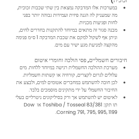
זכוכית)
במערכות אלו המדבקה נמצאת בין שתי שכבות זכוכית, 
מה שמעניק לה הגנה פיזית ועמידות גבוהה יותר בפני 
לחות ופגיעות מכניות.
מבנה סגור זה מתאים במיוחד להתקנות בחדרים לחים, 
וניתן אף לשקול למקם את שכבת המדבקה 1 ס״מ פנימה 
מהקצה למניעת מגע ישיר עם מים.
חיבורים חשמליים, פסי הולכה וחומרי איטום
מערכת ההולכה החשמלית רגישה במיוחד ללחות. מים 
עלולים לגרום לקצרים, קורוזיה או קשתות חשמליות.
לכן חובה להשתמש במחברים אטומים למים, ולבצע את 
החיבור החשמלי על ידי מתקינים מוסמכים בלבד.
לאיטום יש להשתמש אך ורק בסיליקונים ניטרליים בעלי 
תו תקן: Toshiba / Tosseal 83/381 או Dow 
Corning 791, 795, 995, 1199.