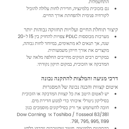
התחשמלות.
גם בזכוכית בלמינציה, חדירת לחות עלולה להוביל 
לקורוזיה פנימית ולהפחתת אורך החיים.
קיצור תוחלת החיים ועלויות תחזוקה גבוהות יותר
מערכות מבוססות PDLC צפויות להחזיק בין 15 ל-20 
שנה, אך תנאים לא מתאימים, במיוחד לחות גבוהה, 
מקצרים את אורך חייהן משמעותית.
במקרים רבים הנזקים מחייבים החלפה מלאה של 
המדבקה או הזכוכית, במקום תיקון נקודתי.
דרכי מניעה והמלצות להתקנה נכונה
איטום קצוות והכנה נכונה של המסגרות
יש לאטום היטב את כל קצוות המדבקה או הזכוכית 
בסיליקון ניטרלי איכותי כדי למנוע חדירת מים.
חובה להשתמש אך ורק בסיליקונים מוסמכים כגון: 
Toshiba / Tosseal 83/381 או Dow Corning 
791, 795, 995, 1199.
בהתקנות בלמינציה, חשוב שהשכבות יודבקו בלחץ 