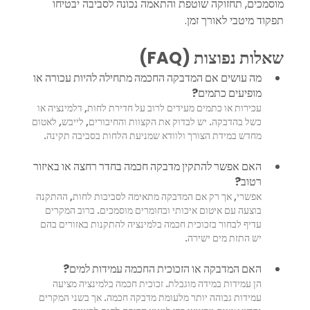
מוסמכים, תחזוקה שוטפת והתאמה נכונה לסביבה יבטיחו 
תפקוד מיטבי לאורך זמן.
שאלות נפוצות (FAQ)
מה עושים אם המדבקה החכמה מתחילה להיות עכורה או 
מופיעים כתמים?
עכירות או כתמים מעידים לרוב על חדירת לחות, דלמינציה או 
כשל בהדבקה. יש לבדוק את הקצוות והחיבורים, לייבש, לאטום 
מחדש במידת הצורך ולוודא שמניעת הלחות בסביבה תקינה.
האם אפשר להתקין מדבקה חכמה בחדר רחצה או באיזור 
רטוב?
אפשרי, אך רק אם המדבקה מתאימה לסביבות לחות, ההתקנה 
בוצעה עם איטום איכותי ובחומרים מוסמכים. ברוב המקרים 
עדיף לבחור בזכוכית חכמה בלמינציה להתקנות באזורים בהם 
יש התזת מים ישירה.
האם המדבקה או הזכוכית החכמה עמידות למים?
הן עמידות במידה מוגבלת. זכוכית חכמה בלמינציה מציעה 
עמידות גבוהה יותר מלעומת מדבקה חכמה. אך בשני המקרים 