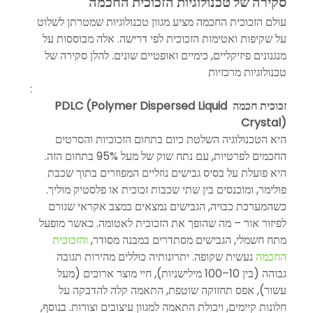
סקירה של טכנולוגיות הזכוכית החכמה
עולם הזכוכית החכמה מציע מגוון טכנולוגיות שמטרתן לשלוט 
על שקיפות ואטימות הזכוכית לפי דרישה. אלה מבוססות על 
מנגנונים פיזיקליים, כימיים ואופטיים שונים. להלן סקירה של 
טכנולוגיות מרכזיות
:
זכוכית חכמה PDLC (Polymer Dispersed Liquid 
Crystal)
היא הטכנולוגיה השלטת כיום בתחום הזכוכיות והסרטים 
החכמים לפרטיות, עם נתח שוק של מעל 95% בתחום הזה. 
היא פועלת על בסיס גבישים נוזליים המפוזרים בתוך שכבת 
פולימר, ומוכנסים בין שתי שכבות זכוכית או פלסטיק מוליך. 
כשהמערכת כבויה, הגבישים נמצאים במצב אקראי שגורם 
לפיזור אור – מה שהופך את הזכוכית לאטומה. כאשר מופעל 
מתח חשמלי, הגבישים מסתדרים במבנה מסודר, 
והזכוכית 
החכמה
 נעשית שקופה. יתרונותיה כוללים מהירות תגובה 
גבוהה (בין 10–100 מילישניות), חיי מוצר ארוכים (מעל 
עשור), אפס תחזוקה שוטפת, התאמה קלה להדבקה על 
חלונות קיימים, ויכולת התאמה למגוון עיצובים וצורות. בנוסף, 