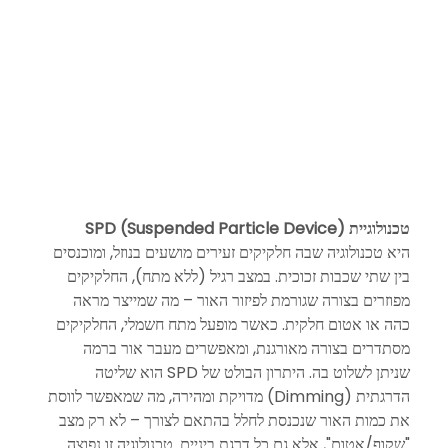
טכנולוגיית SPD (Suspended Particle Device)
היא טכנולוגיה שבה חלקיקים זעירים מושעים בנוזל, ומוכנסים 
בין שתי שכבות זכוכית. במצב רגיל (ללא מתח), החלקיקים 
מפוזרים בצורה שגורמת לפיזור האור – מה שמייצר מראה 
כהה או אטום חלקית. כאשר מופעל מתח חשמלי, החלקיקים 
מסתדרים בצורה מאורגנת, ומאפשרים מעבר אור ברמה 
שניתן לשלוט בה. היתרון הבולט של SPD הוא שליטה 
הדרגתית (Dimming) מדויקת ומהירה, מה שמאפשר לווסת 
את כמות האור שנכנסת לחלל בהתאם לצורך – לא רק מצב 
"שקוף/אטום", אלא גם כל דרגת ביניים. טכנולוגיה זו נפוצה 