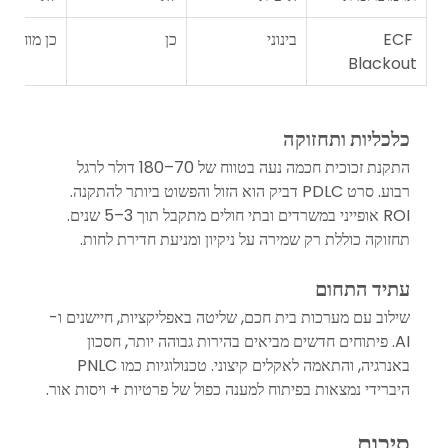
ECF 
בינוני
כן
כן מוחלט
Blackout
כלכליות ותחזוקה
התקנת זכוכית חכמה נעה בטווח של 70–180 דולר לרגל 
רבוע. סרט PDLC דביק הוא הזול והפשוט ביותר להתקנה. 
ROI אופייני במשרדים ובתי חולים מתקבל תוך 3–5 שנים. 
תחזוקה כוללת רק שמירה על ניקיון ומניעת חדירת לחות.
עתיד התחום
שילוב עם מערכות בית חכם, שליטה באפליקציות, חיישנים ו-
AI. פיתוחים חדשים מביאים בהירות גבוהה יותר, חסכון 
באנרגיה, והתאמה לאקלים קיצוני. טכנולוגיות כמו PNLC 
היברידי נמצאות בפיתוח למענה כפול של פרטיות + ויסות אור.
סיכום