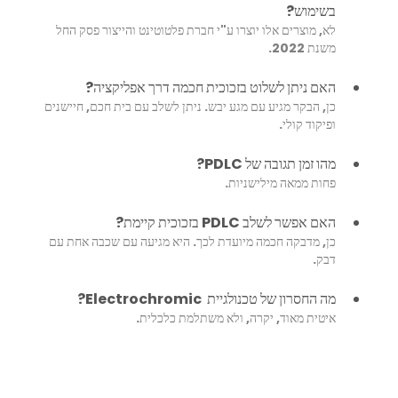
בשימוש?
לא, מוצרים אלו יוצרו ע"י חברת פלטוטינט והייצור פסק החל 
משנת 2022. 
האם ניתן לשלוט בזכוכית חכמה דרך אפליקציה?
כן, הבקר מגיע עם מגע יבש. ניתן לשלב עם בית חכם, חיישנים 
ופיקוד קולי.
מהו זמן תגובה של PDLC? 
פחות ממאה מילישניות.
האם אפשר לשלב PDLC בזכוכית קיימת?
כן, מדבקה חכמה מיועדת לכך. היא מגיעה עם שכבה אחת עם 
דבק.
מה החסרון של טכנולגיית  Electrochromic?
איטית מאוד, יקרה, ולא משתלמת כלכלית.