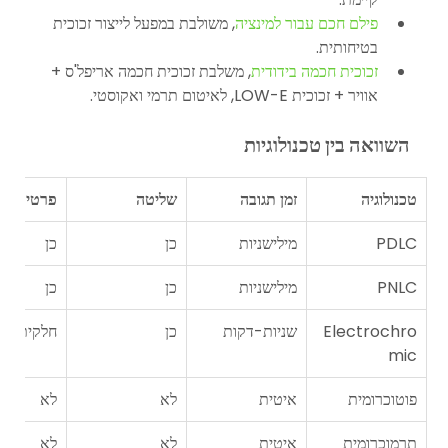
פילם חכם עבור למינציה
, משולבת במפעל לייצור זכוכית 
בטיחותית.
זכוכית חכמה בידודית
, משלבת זכוכית חכמה אריפל'ס + 
אוויר + זכוכית LOW-E, לאיטום תרמי ואקוסטי.
השוואה בין טכנולוגיות
טכנולוגיה
זמן תגובה
שליטה
פרטיות
PDLC
מילישניות
כן
כן
PNLC
מילישניות
כן
כן
Electrochro
שניות-דקות
כן
חלקית
mic
פוטוכרומית
איטית
לא
לא
תרמוכרומית
איטית
לא
לא