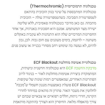
טכנולוגיה תרמוכרומית (Thermochromic)
טכנולוגיה המתבססת על שינוי בגוון הזכוכית בהתאם 
לטמפרטורת הסביבה. כשהטמפרטורה עולה – הזכוכית 
מתכהה. גם כאן מדובר בטכנולוגיה פאסיבית, ללא שליטה 
ישירה מצד המשתמש. אמנם היא חסכונית באנרגיה, אך אחד 
החסרונות המרכזיים שלה הוא התנהגות לא עקבית באקלים 
משתנה – לדוגמה, בימים מעוננים עם חום גבוה. לכן, נכון 
להיום, לא נעשה בה שימוש רחב מסחרי בבנייה או עיצוב פנים.
טכנולוגיית אטימה מוחלטת ECF Blackout
מדבקת החשכה ECF
 היא טכנולוגיה חדשנית ונישתית, 
המתמקדת ביצירת אטימות מוחלטת לאור – בניגוד לרוב 
הפתרונות האחרים, שמאפשרים רמות שונות של שקיפות. 
ECF Blackout פועלת באמצעות מנגנון חשמלי ש"מכבה" 
לחלוטין את מעבר האור. פתרון זה מתאים במיוחד לחדרי 
הקרנה, חדרי ניתוח, חללים רפואיים או צבאיים שבהם יש 
צורך בהאפלה מלאה. החיסרון הוא הצורך בהתקנה מותאמת 