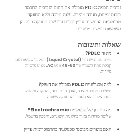
זכוכית חכמה PDLC מובילה את תחום הזכוכית החכמה 
בזכות זמינות, תגובה מהירה, עלות נמוכה וללא תחזוקה. 
טכנולוגיות ההחשכה עדיין יקרות ודורשות תחזוקה רבה. הן 
משמשות בנישות ייעודיות. 
שאלות ותשובות
מה זה PDLC?
פילם עם גביש נוזל (Liquid Crystal) המקבל שקיפות עם 
קבלת מתח חשמלי של 48-60 וולט AC. מציע פרטיות 
מיידית.
למה טכנולוגיית PDLC מובילה את השוק?
משלבת תגובה מהירה, אורך חיים גבוה, והתקנה גמישה. 
כיום הייצור הוא מסחרי והתחזוקה פשוטה
מה היתרון של טכנולגיית Electrochromic?
שליטה מדורגת באור בחלונות חיצוניים, חיסכון בחשמל.
האם מוצרים מבוססי טכנולוגיה כתרמוכרומית עדיין 