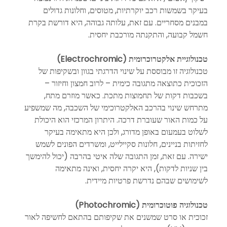
בעיקר בשמשות רכב יוקרתיות, מטוסים, וחלונות גדולים 
במבנים מסחריים. עם זאת, עלותה גבוהה, היא דורשת בקרת 
חשמל קבועה, והתקנתה מורכבת יחסית.
טכנולוגיית אלקטרוכרומית (Electrochromic)
טכנולוגיה זו מבוססת על שינוי הדרגתי בגוון ובשקיפות של 
הזכוכית כתוצאה מתגובה כימית – לרוב חמצון וחיזור – 
בשכבות דקות של תחמוצות מתכת. כאשר מוזרם מתח, 
מתרחש שינוי בהרכב האלקטרוכימי של השכבה, מה שמשפיע 
על כמות האור שעוברת דרכה. היתרון המרכזי הוא היכולת 
לשלוט בעמעום באופן מדורג, ולכן היא מתאימה בעיקר 
לחזיתות בניינים, חלונות סקיילייט, ומשרדים הפונים לשמש 
ישירה. עם זאת, זמן התגובה שלה איטי בהרבה (יכול להימשך 
בין שניות לדקות), היא יקרה יחסית, ואינה מתאימה 
לשימושים שבהם נדרשת פרטיות מיידית.
טכנולוגיה פוטוכרומית (Photochromic)
זכוכית או סרט שמשנים את שקיפותם בהתאם לחשיפה לאור 