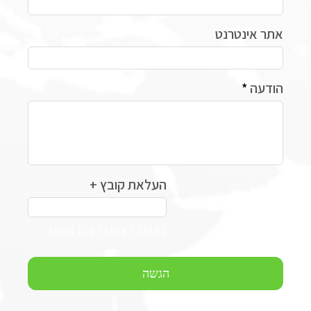
אתר אינטרנט
הודעה
העלאת קובץ +
העלאת קובץ
Upload supported file (Max 15MB)
הגשה