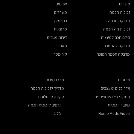
מוצרים
יישומים
משרדים
זכוכית חכמה
בתי מלון
מדבקה חכמה
מרפאות
זכוכית חוץ חכמה
דירות מגורים
פילם חכם למינציה
מסחרי
מדבקה להחשכה
קיר מסך
מדבקה חכמה הפוכה
שותפים
מרכז מידע
אדריכלים ומעצבים
מדריך לזכוכית חכמה
​מתקיני פילמים וציפויים
סקירה טכנולוגית
מעבדי זכוכיות
טיפים לזכוכית חכמה
Home Made Video
בלוג